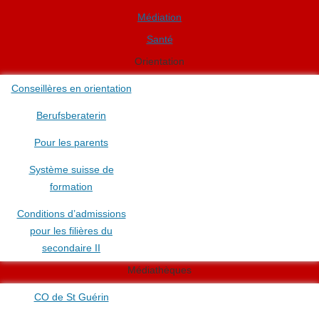
Médiation
Santé
Orientation
Conseillères en orientation
Berufsberaterin
Pour les parents
Système suisse de
formation
Conditions d’admissions
pour les filières du
secondaire II
Médiathèques
CO de St Guérin