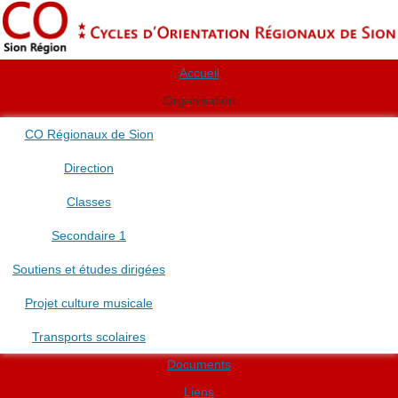
Accueil
Organisation
CO Régionaux de Sion
Direction
Classes
Secondaire 1
Soutiens et études dirigées
Projet culture musicale
Transports scolaires
Documents
Liens