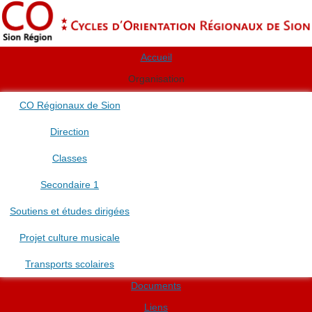
Accueil
Organisation
CO Régionaux de Sion
Direction
Classes
Secondaire 1
Soutiens et études dirigées
Projet culture musicale
Transports scolaires
Documents
Liens