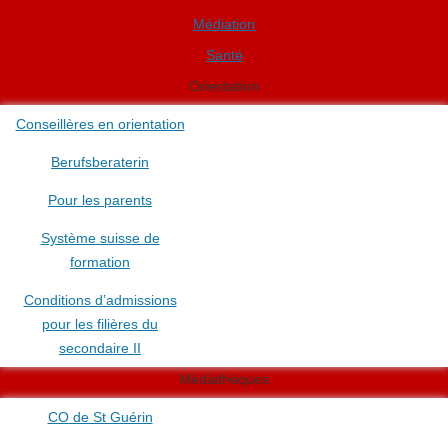
Médiation
Santé
Orientation
Conseillères en orientation
Berufsberaterin
Pour les parents
Système suisse de
formation
Conditions d’admissions
pour les filières du
secondaire II
Médiathèques
CO de St Guérin