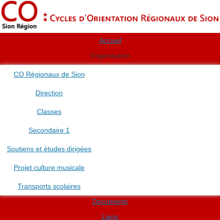
Accueil
Organisation
CO Régionaux de Sion
Direction
Classes
Secondaire 1
Soutiens et études dirigées
Projet culture musicale
Transports scolaires
Documents
Liens