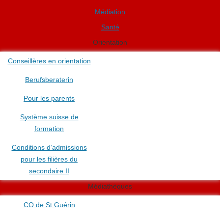
Médiation
Santé
Orientation
Conseillères en orientation
Berufsberaterin
Pour les parents
Système suisse de
formation
Conditions d’admissions
pour les filières du
secondaire II
Médiathèques
CO de St Guérin