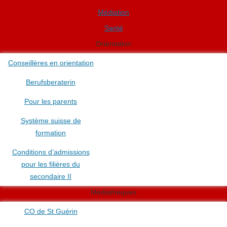
Médiation
Santé
Orientation
Conseillères en orientation
Berufsberaterin
Pour les parents
Système suisse de
formation
Conditions d’admissions
pour les filières du
secondaire II
Médiathèques
CO de St Guérin