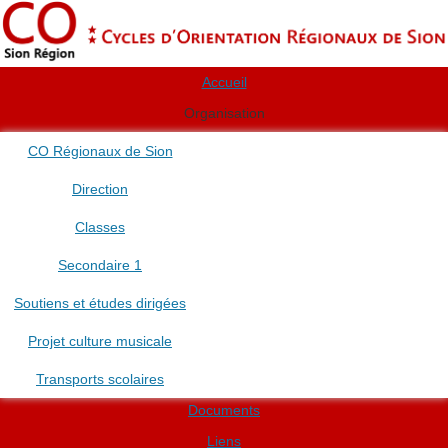
Accueil
Organisation
CO Régionaux de Sion
Direction
Classes
Secondaire 1
Soutiens et études dirigées
Projet culture musicale
Transports scolaires
Documents
Liens