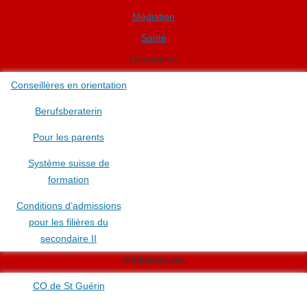
Médiation
Santé
Orientation
Conseillères en orientation
Berufsberaterin
Pour les parents
Système suisse de
formation
Conditions d’admissions
pour les filières du
secondaire II
Médiathèques
CO de St Guérin