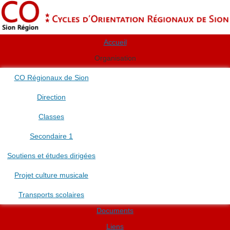
Accueil
Organisation
CO Régionaux de Sion
Direction
Classes
Secondaire 1
Soutiens et études dirigées
Projet culture musicale
Transports scolaires
Documents
Liens