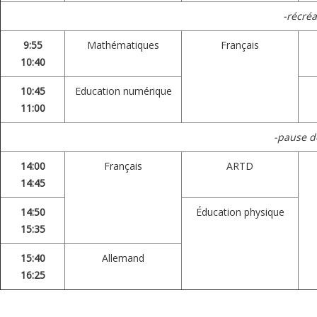
-récréa
9:55
Mathématiques
Français
10:40
10:45
Education numérique
11:00
-pause d
14:00
Français
ARTD
14:45
14:50
Éducation physique
15:35
15:40
Allemand
16:25