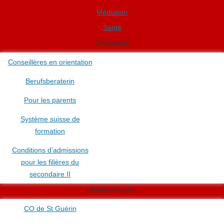
Médiation
Santé
Orientation
Conseillères en orientation
Berufsberaterin
Pour les parents
Système suisse de
formation
Conditions d’admissions
pour les filières du
secondaire II
Médiathèques
CO de St Guérin