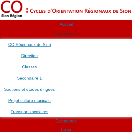
Accueil
Organisation
CO Régionaux de Sion
Direction
Classes
Secondaire 1
Soutiens et études dirigées
Projet culture musicale
Transports scolaires
Documents
Liens